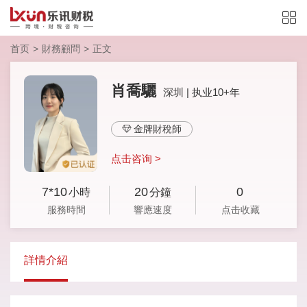
首页
>
財務顧問
>
正文
肖喬驪
深圳 | 执业10+年
金牌財稅師
点击咨询 >
7*10
20
0
小時
分鐘
服務時間
響應速度
点击收藏
詳情介紹